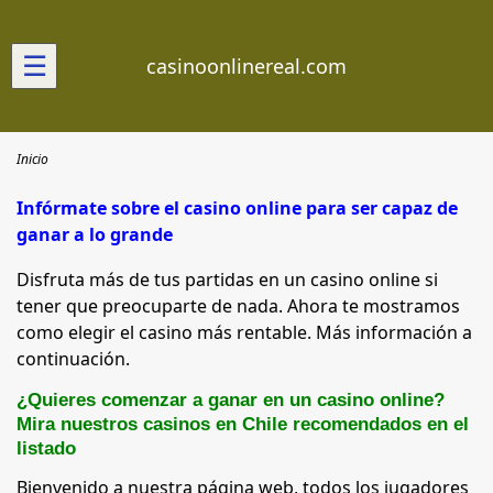
☰
casinoonlinereal.com
Inicio
Infórmate sobre el casino online para ser capaz de
ganar a lo grande
Disfruta más de tus partidas en un casino online si
tener que preocuparte de nada. Ahora te mostramos
como elegir el casino más rentable. Más información a
continuación.
¿Quieres comenzar a ganar en un casino online?
Mira nuestros casinos en Chile recomendados en el
listado
Bienvenido a nuestra página web, todos los jugadores