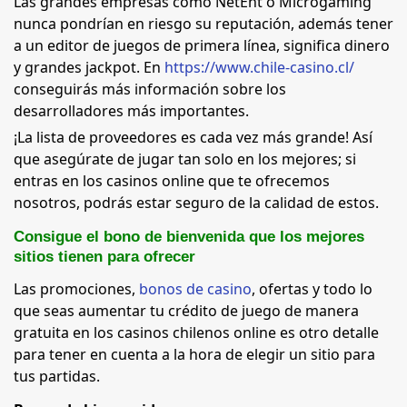
Las grandes empresas como NetEnt o Microgaming
nunca pondrían en riesgo su reputación, además tener
a un editor de juegos de primera línea, significa dinero
y grandes jackpot. En
https://www.chile-casino.cl/
conseguirás más información sobre los
desarrolladores más importantes.
¡La lista de proveedores es cada vez más grande! Así
que asegúrate de jugar tan solo en los mejores; si
entras en los casinos online que te ofrecemos
nosotros, podrás estar seguro de la calidad de estos.
Consigue el bono de bienvenida que los mejores
sitios tienen para ofrecer
Las promociones,
bonos de casino
, ofertas y todo lo
que seas aumentar tu crédito de juego de manera
gratuita en los casinos chilenos online es otro detalle
para tener en cuenta a la hora de elegir un sitio para
tus partidas.