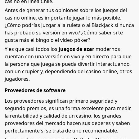
casino en línea Chile.
Antes de generar tus opiniones sobre los juegos del
casino online, es importante jugar lo más posible.
¿Cómo podrías juzgar a la ruleta o al Blackjack si nunca
has probado su versión en vivo? ¿Cómo saber si te
gusta más el bingo o el vídeo póker?
Y es que casi todos los
juegos de azar
modernos
cuentan con una versión en vivo y en directo para que
la persona que juega se pueda divertir interactuando
con un crupier y, dependiendo del casino online, otros
jugadores.
Proveedores de software
Los proveedores significan primero seguridad y
segundo premios, es una forma excelente para medir
la rentabilidad y calidad de un casino, los grandes
proveedores del mercado hacen sus deberes y saben
perfectamente si se trata de uno recomendable.