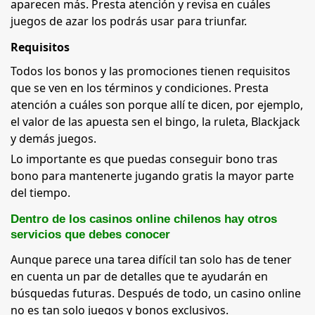
aparecen más. Presta atención y revisa en cuáles
juegos de azar los podrás usar para triunfar.
Requisitos
Todos los bonos y las promociones tienen requisitos
que se ven en los términos y condiciones. Presta
atención a cuáles son porque allí te dicen, por ejemplo,
el valor de las apuesta sen el bingo, la ruleta, Blackjack
y demás juegos.
Lo importante es que puedas conseguir bono tras
bono para mantenerte jugando gratis la mayor parte
del tiempo.
Dentro de los casinos online chilenos hay otros
servicios que debes conocer
Aunque parece una tarea difícil tan solo has de tener
en cuenta un par de detalles que te ayudarán en
búsquedas futuras. Después de todo, un casino online
no es tan solo juegos y bonos exclusivos.