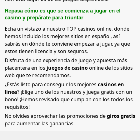
Repasa cómo es que se comienza a jugar en el
casino y prepárate para triunfar
Echa un vistazo a nuestro TOP casinos online, donde
hemos incluido los mejores sitios en español, así
sabrás en dónde te conviene empezar a jugar, ya que
estos tienen licencia y son seguros.
Disfruta de una experiencia de juego y apuesta más
placentera en los
juegos de casino
online de los sitios
web que te recomendamos.
¿Estás listo para conseguir los mejores
casinos en
línea
? ¡Elige uno de los nuestros y juega gratis con un
bono! ¡Hemos revisado que cumplan con los todos los
requisitos!
No olvides aprovechar las promociones de
giros gratis
para aumentar las ganancias.