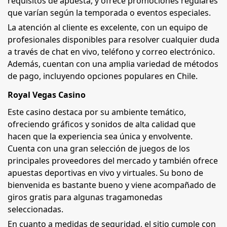
requisitos de apuesta, y ofrece promociones regulares
que varían según la temporada o eventos especiales.
La atención al cliente es excelente, con un equipo de
profesionales disponibles para resolver cualquier duda
a través de chat en vivo, teléfono y correo electrónico.
Además, cuentan con una amplia variedad de métodos
de pago, incluyendo opciones populares en Chile.
Royal Vegas Casino
Este casino destaca por su ambiente temático,
ofreciendo gráficos y sonidos de alta calidad que
hacen que la experiencia sea única y envolvente.
Cuenta con una gran selección de juegos de los
principales proveedores del mercado y también ofrece
apuestas deportivas en vivo y virtuales. Su bono de
bienvenida es bastante bueno y viene acompañado de
giros gratis para algunas tragamonedas
seleccionadas.
En cuanto a medidas de seguridad, el sitio cumple con