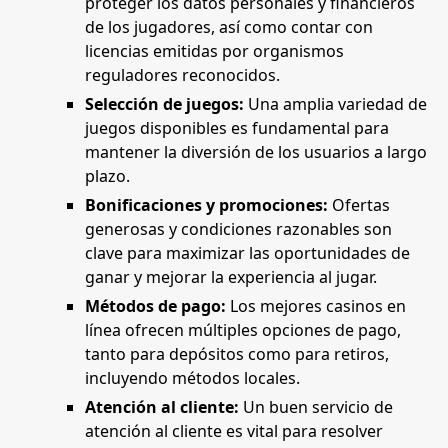
proteger los datos personales y financieros
de los jugadores, así como contar con
licencias emitidas por organismos
reguladores reconocidos.
Selección de juegos:
Una amplia variedad de
juegos disponibles es fundamental para
mantener la diversión de los usuarios a largo
plazo.
Bonificaciones y promociones:
Ofertas
generosas y condiciones razonables son
clave para maximizar las oportunidades de
ganar y mejorar la experiencia al jugar.
Métodos de pago:
Los mejores casinos en
línea ofrecen múltiples opciones de pago,
tanto para depósitos como para retiros,
incluyendo métodos locales.
Atención al cliente:
Un buen servicio de
atención al cliente es vital para resolver