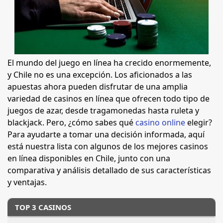
El mundo del juego en línea ha crecido enormemente,
y Chile no es una excepción. Los aficionados a las
apuestas ahora pueden disfrutar de una amplia
variedad de casinos en línea que ofrecen todo tipo de
juegos de azar, desde tragamonedas hasta ruleta y
blackjack. Pero, ¿cómo sabes qué
casino online
elegir?
Para ayudarte a tomar una decisión informada, aquí
está nuestra lista con algunos de los mejores casinos
en línea disponibles en Chile, junto con una
comparativa y análisis detallado de sus características
y ventajas.
TOP 3 CASINOS