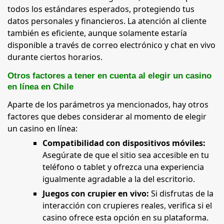
todos los estándares esperados, protegiendo tus
datos personales y financieros. La atención al cliente
también es eficiente, aunque solamente estaría
disponible a través de correo electrónico y chat en vivo
durante ciertos horarios.
Otros factores a tener en cuenta al elegir un casino
en línea en Chile
Aparte de los parámetros ya mencionados, hay otros
factores que debes considerar al momento de elegir
un casino en línea:
Compatibilidad con dispositivos móviles:
Asegúrate de que el sitio sea accesible en tu
teléfono o tablet y ofrezca una experiencia
igualmente agradable a la del escritorio.
Juegos con crupier en vivo:
Si disfrutas de la
interacción con crupieres reales, verifica si el
casino ofrece esta opción en su plataforma.