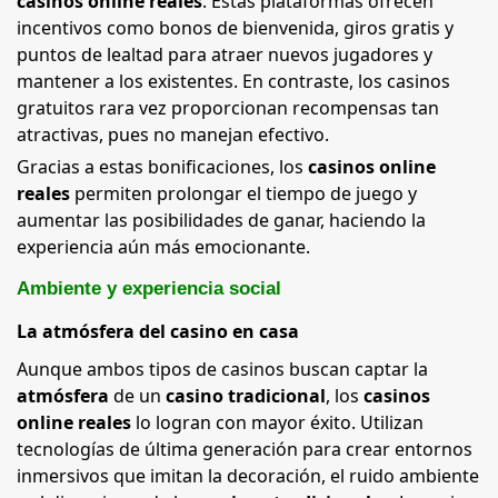
casinos online reales
. Estas plataformas ofrecen
incentivos como bonos de bienvenida, giros gratis y
puntos de lealtad para atraer nuevos jugadores y
mantener a los existentes. En contraste, los casinos
gratuitos rara vez proporcionan recompensas tan
atractivas, pues no manejan efectivo.
Gracias a estas bonificaciones, los
casinos online
reales
permiten prolongar el tiempo de juego y
aumentar las posibilidades de ganar, haciendo la
experiencia aún más emocionante.
Ambiente y experiencia social
La atmósfera del casino en casa
Aunque ambos tipos de casinos buscan captar la
atmósfera
de un
casino tradicional
, los
casinos
online reales
lo logran con mayor éxito. Utilizan
tecnologías de última generación para crear entornos
inmersivos que imitan la decoración, el ruido ambiente