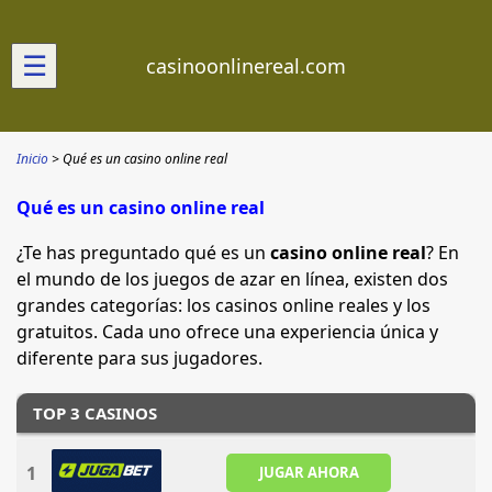
☰
casinoonlinereal.com
Inicio
Qué es un casino online real
Qué es un casino online real
¿Te has preguntado qué es un
casino online real
? En
el mundo de los juegos de azar en línea, existen dos
grandes categorías: los casinos online reales y los
gratuitos. Cada uno ofrece una experiencia única y
diferente para sus jugadores.
TOP 3 CASINOS
1
JUGAR AHORA