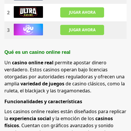
2
JUGAR AHORA
3
JUGAR AHORA
Qué es un casino online real
Un
casino online real
permite apostar dinero
verdadero. Estos casinos operan bajo licencias
otorgadas por autoridades reguladoras y ofrecen una
amplia
variedad de juegos
de casino clásicos, como la
ruleta, el blackjack y las tragamonedas.
Funcionalidades y características
Los casinos online reales están diseñados para replicar
la
experiencia social
y la emoción de los
casinos
físicos
. Cuentan con gráficos avanzados y sonido